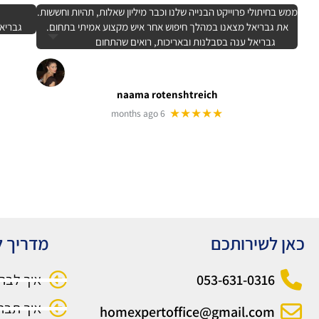
ממש בחיתולי פרוייקט הבנייה שלנו וכבר מיליון שאלות, תהיות וחששות.
את גבריאל מצאנו במהלך חיפוש אחר איש מקצוע אמיתי בתחום.
גבריאל
גבריאל ענה בסבלנות ובאריכות, רואים שהתחום
naama rotenshtreich
★★★★★
6 months ago
כאן לשירותכם
מדריך ל
053-631-0316
איך לבח
איך תבח
homexpertoffice@gmail.com