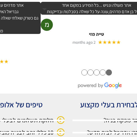
אתר מעולה ונגיש ...כל המידע במקום אחד
אתר מדהים עם 
 בן אדם מדהים,עונה על כל שאלה בסבלנות ובדייקנות
גבריאל האלו
גם כשרק שאלתי שאלה קט
מו
טייה מזי
★★★★★
2 months ago
★★
●
●
●
●
●
בחירת בעלי מקצוע
טיפים של אלופ
ור מפקח בניה?
חלוקת תשלומים לבעלי 
רו אדריכל לבית חדש?
10 כללי זהב לבנייה מוצלחת