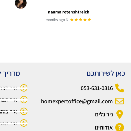
naama rotenshtreich
★★★★★
6 months ago
כאן לשירותכם
מדריך ל
053-631-0316
איך לבח
איך תבח
homexpertoffice@gmail.com
איך בוחר
ניר גלים
איך תבחר
אודותינו