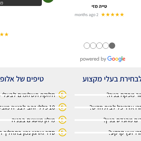
מו
טייה מזי
★★★★★
2 months ago
★★
●
●
●
●
●
בחירת בעלי מקצוע
טיפים של אלופ
ור מפקח בניה?
חלוקת תשלומים לבעלי 
רו אדריכל לבית חדש?
10 כללי זהב לבנייה מוצלחת
ים מהנדס בניין?
מילון מושגים בבניה
ו יועץ קרקע?
סדר וארגון נכון בתהליך ה