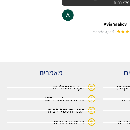
מלץ בחום!
Avia Yaakov
★★★
6 months ago
ים
מאמרים
מקצוע
יועץ אינסטלציה
בנייה עם לוחות ICF
תכנון חשמל לבית
בנייה
בניית גג רעפים