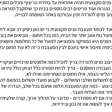
נים מקצועית תהיה אחראית על בחירת הריצוף והכלים הסניטר
הנגרות ועוד פריטים רבים נוספים בבית כך שיתקבל המראה ה
צוב פנים להורדה זמין עבורכם באתר המומחה לבנייה.
ד לבחור מעצבת פנים מקצועית כי יש כאן ניסיון רב שבא לידי ב
עול נוח וטוב יותר של הבית, כמו בכל תחום – מביאים את בע
פנים היא המפיקה והמוציאה לפועל של כל החלומות והשאיפ
מיה וחיבור אישי בינכם לבין המעצבת כי זה לא עוד תחום יבש 
צוב פנים להורדה צריך להכיל כמה אלמנטים מרכזיים ועיקריי
העבודה המוסכם – צריך להיות מפורט כלל הניתן כולל פירוט 
 הליווי הצפוי, אילו תחומים האחריותה ואילו לא.
 לתשלום ושלבי התשלום – לקבוע מועדי תשלום בהתאם להת
ביצוע – כמה זמן המעצבת תלווה אתכם בכל שלב, הגדרה של 
יור ומה העלות מעבר.
רה אם לא מסתדרים – מדובר על תהליך ארוך, קורה שלעיתים
איך לעשות את זה נכון ובידידות.