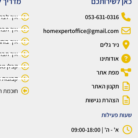
כאן לשירותכם
מדריך ל
053-631-0316
איך לבח
איך תבח
homexpertoffice@gmail.com
איך בוחר
ניר גלים
איך תבחר
אודותינו
קבלן מפ
מפת אתר
קבוצות 
תקנון האתר
חוכמת ה
הצהרת נגישות
שעות פעילות
א' - ה' | 09:00-18:00