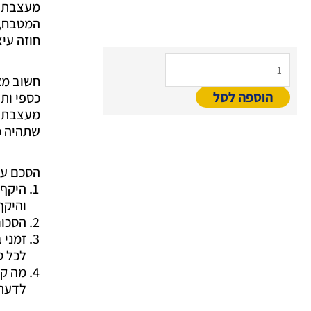
המקורי
הנוכחי
מעצבת פ
היה:
הוא:
המטבח, 
29.00 ₪.
190.00 ₪.
חוזה עי
כמות
של
חשוב מאו
חוזה
הוספה לסל
כספי ותפ
עיצוב
מעצבת ה
פנים
שתהיה כי
ב-
WORD
הסכם עי
היקף 
והיקף
הסכום
זמני 
לכל ס
מה קו
לדעת 