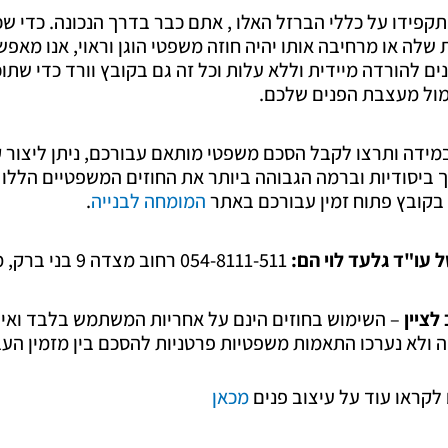
תקפידו על כללי הברזל האלו , אתם כבר בדרך הנכונה. כדי 
שלה או מרחיבה אותו יהיה חוזה משפטי הוגן וראוי, אנו מאפ
ים להורדה מיידית וללא עלות וכל זה גם בקובץ וורד כדי שת
מול מעצבת הפנים שלכם.
במידה ותרצו לקבל הסכם משפטי מותאם עבורכם, ניתן ליצור ק
 ביסודיות וברמה הגבוהה ביותר את החוזים המשפטיים הללו א
בקובץ פתוח זמין עבורכם באתר
המומחה לבנייה
.
 עו"ד גלעד לוי הם:
054-8111-511 רחוב מצדה 9 בני ברק, מגדל ב.ס.ר 3.
לציין
– השימוש בחוזים הינם על אחריות המשתמש בלבד ואין 
 ולא נערכו התאמות משפטיות פרטניות להסכם בין מזמין הע
 לקראו עוד על עיצוב פנים
מכאן