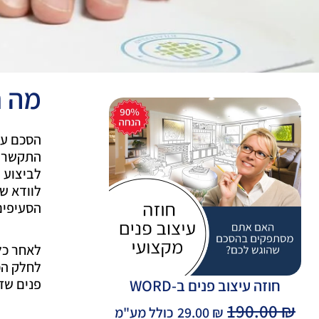
מה ח
הסכם עיצ
התקשרות
לביצוע 
לוודא ש
הסעיפים
לאחר כל
לחלק הכי
פנים שז
חוזה עיצוב פנים ב-WORD
המחיר
המחיר
190.00
₪
₪
29.00
כולל מע"מ