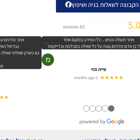
הקבוצה לשאלות בניה ושיפוץ
5.
83 reviews
אתר מעולה ונגיש ...כל המידע במקום אחד
אתר מדהים עם 
 בן אדם מדהים,עונה על כל שאלה בסבלנות ובדייקנות
גבריאל האלו
גם כשרק שאלתי שאלה קט
מו
טייה מזי
★★★★★
2 months ago
★★
●
●
●
●
●