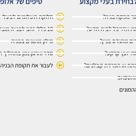
בחירת בעלי מקצוע
טיפים של אלופ
ור מפקח בניה?
חלוקת תשלומים לבעלי 
רו אדריכל לבית חדש?
10 כללי זהב לבנייה מוצלחת
ים מהנדס בניין?
מילון מושגים בבניה
ו יועץ קרקע?
סדר וארגון נכון בתהליך ה
תח או הפרדת קבלנים?
לעבור את תקופת הבניה 
וואטסאפ
המונים