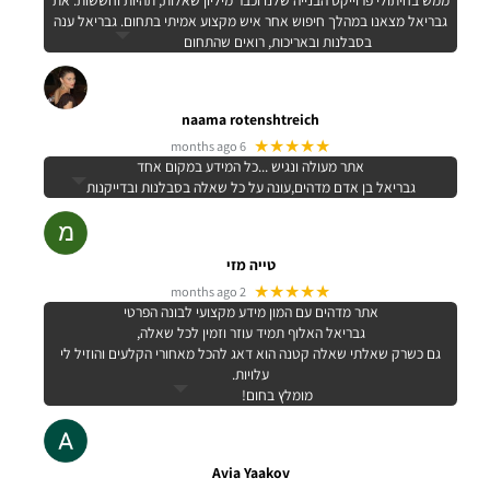
גבריאל מצאנו במהלך חיפוש אחר איש מקצוע אמיתי בתחום. גבריאל ענה
בסבלנות ובאריכות, רואים שהתחום
naama rotenshtreich
★★★★★
6 months ago
אתר מעולה ונגיש ...כל המידע במקום אחד
גבריאל בן אדם מדהים,עונה על כל שאלה בסבלנות ובדייקנות
טייה מזי
★★★★★
2 months ago
אתר מדהים עם המון מידע מקצועי לבונה הפרטי
גבריאל האלוף תמיד עוזר וזמין לכל שאלה,
גם כשרק שאלתי שאלה קטנה הוא דאג להכל מאחורי הקלעים והוזיל לי
עלויות.
מומלץ בחום!
Avia Yaakov