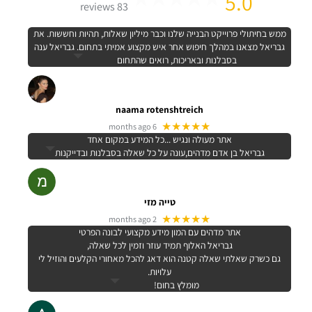
5.0
83 reviews
ממש בחיתולי פרוייקט הבנייה שלנו וכבר מיליון שאלות, תהיות וחששות. את
גבריאל מצאנו במהלך חיפוש אחר איש מקצוע אמיתי בתחום. גבריאל ענה
בסבלנות ובאריכות, רואים שהתחום
naama rotenshtreich
★★★★★
6 months ago
אתר מעולה ונגיש ...כל המידע במקום אחד
גבריאל בן אדם מדהים,עונה על כל שאלה בסבלנות ובדייקנות
טייה מזי
★★★★★
2 months ago
אתר מדהים עם המון מידע מקצועי לבונה הפרטי
גבריאל האלוף תמיד עוזר וזמין לכל שאלה,
גם כשרק שאלתי שאלה קטנה הוא דאג להכל מאחורי הקלעים והוזיל לי
עלויות.
מומלץ בחום!