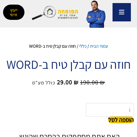
ילוג
תוכן
ייעוץ
אישי
עמוד הבית
/
כללי
/ חוזה עם קבלן טיח ב-WORD
חוזה עם קבלן טיח ב-WORD
המחיר
המחיר
29.00
₪
190.00
₪
כולל מע"מ
המקורי
הנוכחי
היה:
הוא:
29.00 ₪.
190.00 ₪.
כמות
של
הוספה לסל
חוזה
עם
קבלן
האם אתם מסתפקים בהסכם שהוגש