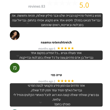
5.0
83 reviews
ממש בחיתולי פרוייקט הבנייה שלנו וכבר מיליון שאלות, תהיות וחששות. את
גבריאל מצאנו במהלך חיפוש אחר איש מקצוע אמיתי בתחום. גבריאל ענה
בסבלנות ובאריכות, רואים שהתחום
naama rotenshtreich
★★★★★
6 months ago
אתר מעולה ונגיש ...כל המידע במקום אחד
גבריאל בן אדם מדהים,עונה על כל שאלה בסבלנות ובדייקנות
טייה מזי
★★★★★
2 months ago
אתר מדהים עם המון מידע מקצועי לבונה הפרטי
גבריאל האלוף תמיד עוזר וזמין לכל שאלה,
גם כשרק שאלתי שאלה קטנה הוא דאג להכל מאחורי הקלעים והוזיל לי
עלויות.
מומלץ בחום!