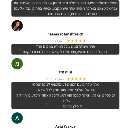
ממש בחיתולי פרוייקט הבנייה שלנו וכבר מיליון שאלות, תהיות וחששות. את
גבריאל מצאנו במהלך חיפוש אחר איש מקצוע אמיתי בתחום. גבריאל ענה
בסבלנות ובאריכות, רואים שהתחום
naama rotenshtreich
★★★★★
6 months ago
אתר מעולה ונגיש ...כל המידע במקום אחד
גבריאל בן אדם מדהים,עונה על כל שאלה בסבלנות ובדייקנות
טייה מזי
★★★★★
2 months ago
אתר מדהים עם המון מידע מקצועי לבונה הפרטי
גבריאל האלוף תמיד עוזר וזמין לכל שאלה,
גם כשרק שאלתי שאלה קטנה הוא דאג להכל מאחורי הקלעים והוזיל לי
עלויות.
מומלץ בחום!
Avia Yaakov