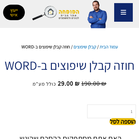
ילוג
תוכן
ייעוץ
אישי
עמוד הבית
/
קבלן שיפוצים
/ חוזה קבלן שיפוצים ב-WORD
חוזה קבלן שיפוצים ב-WORD
המחיר
המחיר
29.00
₪
190.00
₪
כולל מע"מ
המקורי
הנוכחי
היה:
הוא:
29.00 ₪.
190.00 ₪.
כמות
של
הוספה לסל
חוזה
קבלן
שיפוצים
האם אתם מסתפקים בהסכם שהוגש