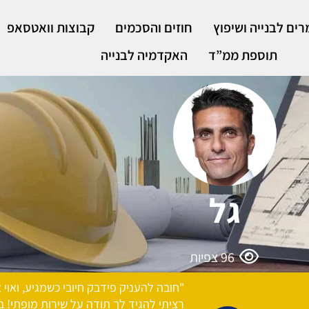
ים לבנייה ושיפוץ
חוזים והסכמים
קבוצות וואטסאפ
תוספת ממ”ד
האקדמיה לבנייה
גל
96
צפיות
"חובה להעניק פידבק חיובי כשמגיע, ואוי 
רציתי להגיד לך תודה על שירות מופתי! 