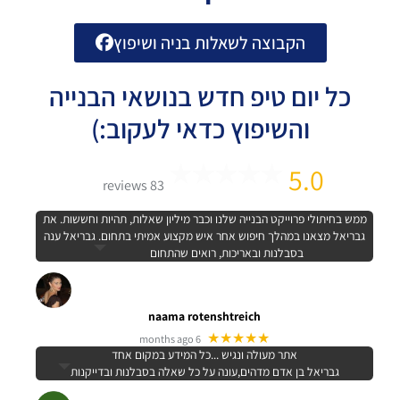
הקבוצה לשאלות בניה ושיפוץ
כל יום טיפ חדש בנושאי הבנייה
והשיפוץ כדאי לעקוב:)
5.0
83 reviews
ממש בחיתולי פרוייקט הבנייה שלנו וכבר מיליון שאלות, תהיות וחששות. את
גבריאל מצאנו במהלך חיפוש אחר איש מקצוע אמיתי בתחום. גבריאל ענה
בסבלנות ובאריכות, רואים שהתחום
naama rotenshtreich
★★★★★
6 months ago
אתר מעולה ונגיש ...כל המידע במקום אחד
גבריאל בן אדם מדהים,עונה על כל שאלה בסבלנות ובדייקנות