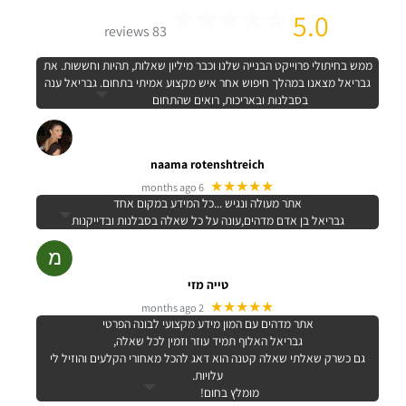
5.0
83 reviews
ממש בחיתולי פרוייקט הבנייה שלנו וכבר מיליון שאלות, תהיות וחששות. את
גבריאל מצאנו במהלך חיפוש אחר איש מקצוע אמיתי בתחום. גבריאל ענה
בסבלנות ובאריכות, רואים שהתחום
naama rotenshtreich
★★★★★
6 months ago
אתר מעולה ונגיש ...כל המידע במקום אחד
גבריאל בן אדם מדהים,עונה על כל שאלה בסבלנות ובדייקנות
טייה מזי
★★★★★
2 months ago
אתר מדהים עם המון מידע מקצועי לבונה הפרטי
גבריאל האלוף תמיד עוזר וזמין לכל שאלה,
גם כשרק שאלתי שאלה קטנה הוא דאג להכל מאחורי הקלעים והוזיל לי
עלויות.
מומלץ בחום!