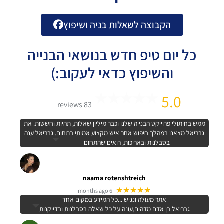
הקבוצה לשאלות בניה ושיפוץ
כל יום טיפ חדש בנושאי הבנייה
והשיפוץ כדאי לעקוב:)
5.0
83 reviews
ממש בחיתולי פרוייקט הבנייה שלנו וכבר מיליון שאלות, תהיות וחששות. את
גבריאל מצאנו במהלך חיפוש אחר איש מקצוע אמיתי בתחום. גבריאל ענה
בסבלנות ובאריכות, רואים שהתחום
naama rotenshtreich
★★★★★
6 months ago
אתר מעולה ונגיש ...כל המידע במקום אחד
גבריאל בן אדם מדהים,עונה על כל שאלה בסבלנות ובדייקנות