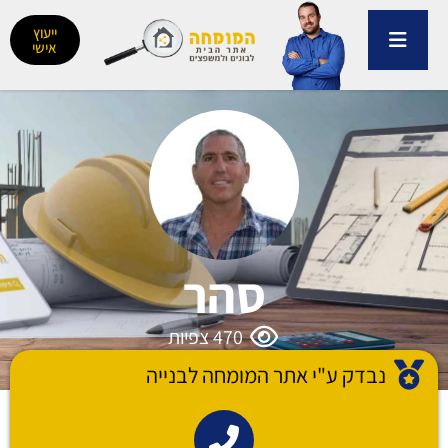
ילוג
תוכן
ייעוץ
אישי
סהר
470
צפיות
נבדק ע"י אתר המומחה לבנייה