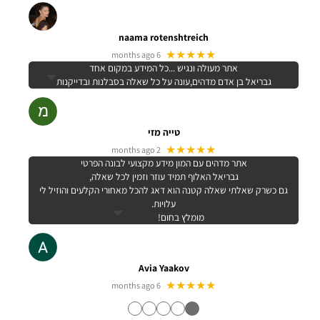
naama rotenshtreich
★★★★★
6 months ago
אתר מעולה ונגיש ...כל המידע במקום אחד
גבריאל בן אדם מדהים,עונה על כל שאלה בסבלנות ובדייקנות
טייה מזי
★★★★★
2 months ago
אתר מדהים עם המון מידע מקצועי לבונה הפרטי
גבריאל האלוף תמיד עוזר וזמין לכל שאלה,
גם כשרק שאלתי שאלה קטנה הוא דאג להכל מאחורי הקלעים והוזיל לי
עלויות.
מומלץ בחום!
Avia Yaakov
★★★★★
6 months ago
●
●
●
●
●