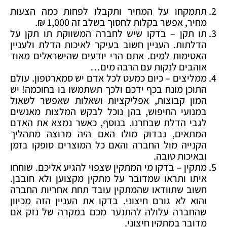
תתמקחו על המחיר ותקבלו לפחות כמה הצעות
מחיר, אפשר בקלות לחסוך בשלב זה 1,000 ₪.
תו תקן – בדקו שיש לחברה המשווקת תו תקן על
הדלתות. העניין חשוב בעיקר לאיכות הדלת ולעניין
האטימות למים. אתם הרי יודעים שהישראלים מאוד
אוהבים לנקות עם הרבה מים…
ממליצים – כיום כמעט לכל אדם יש סמארטפון. עולם
התוכן מונח בכף ידכם ולכך תשתמשו בו בחוכמה! יש
המון קבוצות, אפליקציות ושאלות שאפשר לשאול
במנועי החיפוש, בהן נוכל לבקש המלצות מאנשים
לגבי הדלת שבחרנו. בנוסף, כאשר נמצא את האדם
המתאים, נבדוק מולו האם היה מרוצה מתהליך
הקנייה מול החברה והאם כל המוצרים סופקו בזמן
ובאיכות טובה.
מתקין – בדקו מי המתקין שצפוי להגיע אליכם. שוחחו
איתו ותראו שמדובר על מתקין מקצוען ולא חובבן.
חשוב שתוודאו שהמתקין עובד תחת אחריות החברה
והוא לא גורם חיצוני. בדקו את העניין הזה מכיוון
שהחברה עלולה להתנער מכם במקרה של נזק אם
מדובר במתקין חיצוני.