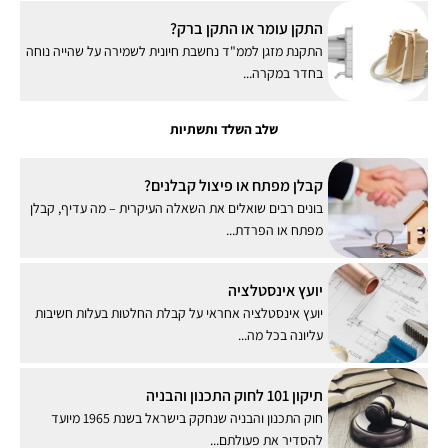
התקן עומר או התקן ברק?
התקנת מזגן לממ"ד נחשבת חיונית לשמירה על שהייה נוחה
בחדר במקרה...
שלב השלד ותשתיות
קבלן מפתח או פיצול קבלנים?
בונים רבים שואלים את השאלה העיקרית – מה עדיף, קבלן
מפתח או הפרדת...
יועץ אינסטלציה
יועץ אינסטלציה אחראי על קבלת החלטות בעלות חשיבות
עליונה בכל מה...
תיקון 101 לחוק התכנון והבניה
חוק התכנון והבניה שנחקק בישראל בשנת 1965 מיועד
להסדיר את פעולתם...