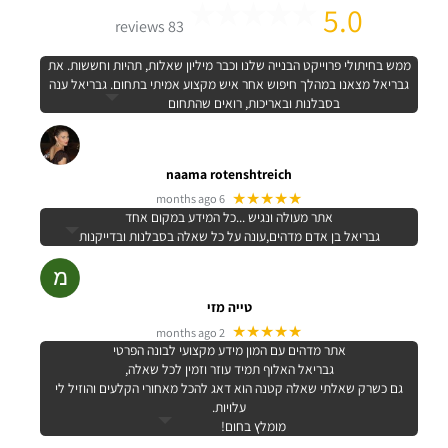
5.0
83 reviews
ממש בחיתולי פרוייקט הבנייה שלנו וכבר מיליון שאלות, תהיות וחששות. את
גבריאל מצאנו במהלך חיפוש אחר איש מקצוע אמיתי בתחום. גבריאל ענה
בסבלנות ובאריכות, רואים שהתחום
naama rotenshtreich
★★★★★
6 months ago
אתר מעולה ונגיש ...כל המידע במקום אחד
גבריאל בן אדם מדהים,עונה על כל שאלה בסבלנות ובדייקנות
טייה מזי
★★★★★
2 months ago
אתר מדהים עם המון מידע מקצועי לבונה הפרטי
גבריאל האלוף תמיד עוזר וזמין לכל שאלה,
גם כשרק שאלתי שאלה קטנה הוא דאג להכל מאחורי הקלעים והוזיל לי
עלויות.
מומלץ בחום!