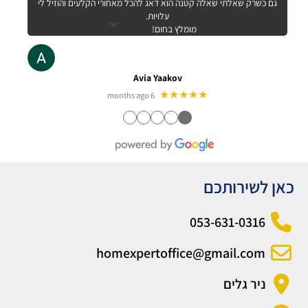
גם כשרק שאלתי שאלה קטנה הוא דאג להכל מאחורי הקלעים והוזיל לי
עלויות.
מומלץ בחום!
Avia Yaakov
★★★★★
6 months ago
●
●
●
●
●
כאן לשירותכם
053-631-0316
homexpertoffice@gmail.com
ניר גלים