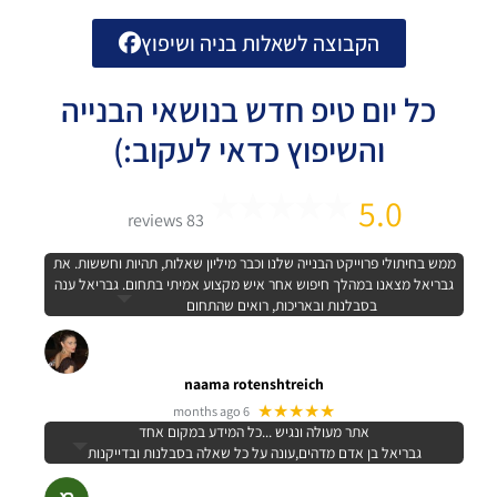
הקבוצה לשאלות בניה ושיפוץ
כל יום טיפ חדש בנושאי הבנייה
והשיפוץ כדאי לעקוב:)
5.0
83 reviews
ממש בחיתולי פרוייקט הבנייה שלנו וכבר מיליון שאלות, תהיות וחששות. את
גבריאל מצאנו במהלך חיפוש אחר איש מקצוע אמיתי בתחום. גבריאל ענה
בסבלנות ובאריכות, רואים שהתחום
naama rotenshtreich
★★★★★
6 months ago
אתר מעולה ונגיש ...כל המידע במקום אחד
גבריאל בן אדם מדהים,עונה על כל שאלה בסבלנות ובדייקנות