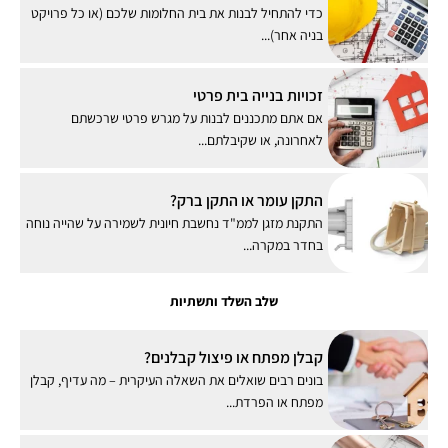
כדי להתחיל לבנות את בית החלומות שלכם (או כל פרויקט
בניה אחר)...
זכויות בנייה בית פרטי
אם אתם מתכננים לבנות על מגרש פרטי שרכשתם
לאחרונה, או שקיבלתם...
התקן עומר או התקן ברק?
התקנת מזגן לממ"ד נחשבת חיונית לשמירה על שהייה נוחה
בחדר במקרה...
שלב השלד ותשתיות
קבלן מפתח או פיצול קבלנים?
בונים רבים שואלים את השאלה העיקרית – מה עדיף, קבלן
מפתח או הפרדת...