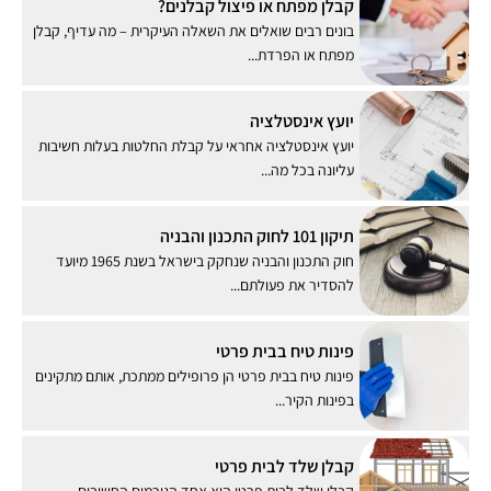
קבלן מפתח או פיצול קבלנים?
בונים רבים שואלים את השאלה העיקרית – מה עדיף, קבלן
מפתח או הפרדת...
יועץ אינסטלציה
יועץ אינסטלציה אחראי על קבלת החלטות בעלות חשיבות
עליונה בכל מה...
תיקון 101 לחוק התכנון והבניה
חוק התכנון והבניה שנחקק בישראל בשנת 1965 מיועד
להסדיר את פעולתם...
פינות טיח בבית פרטי
פינות טיח בבית פרטי הן פרופילים ממתכת, אותם מתקינים
בפינות הקיר...
קבלן שלד לבית פרטי
קבלן שלד לבית פרטי הוא אחד הגורמים החשובים