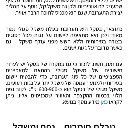
ישרים (ללא רעפים). היא עשויה מלט, חול וחומר מקציף
שמעניק לה אווריריות ולכן גם משקל קל, נוסף על תהליך
יצירת התערובת שגם הוא מכניס לתוכה הרבה אוויר.
כתוצאה, בטקל היא תערובת בעלת משקל סגולי נמוך
מאוד ולכן היא מתאימה ליישום על גגות מכל הסוגים
בצורה בטיחותית וללא חשש מפני עודף משקל – גם
כאשר מדובר על גגות ישנים.
עם זאת, חשוב לזכור כי גם במקרה של בטקל יש לערוך
חישובים של משקל סגולי בהתאם למאפיינים
הספציפיים של כל סוג תערובת, כדי להבטיח יישום
בטיחותי ולמנוע העמסה של משקל יתר על גגות רעועים.
משקל סגולי של בטקל הוא כ-600-900 ק"ג לקוב נפח
תלוי בכמות ההקצפה והאוויר שמכניסים אליו. ניתן
לקראו
כאן
מידע נוסף בנושא.
טבלת חומרים – נפח ומשקל