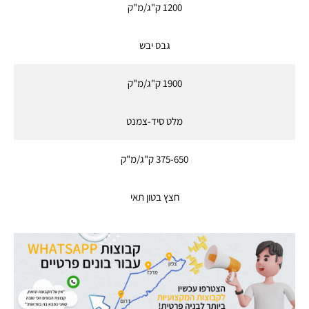
1200 ק"ג/מ"ק
גבס יבש
1900 ק"ג/מ"ק
מלט סיד-צמנט
375-650 ק"ג/מ"ק
חצץ בטון תאי