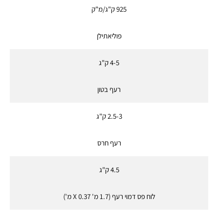
925 ק"ג/מ"ק
פוליאתילן
4-5 ק"ג
רעף בטון
2.5-3 ק"ג
רעף חרס
4.5 ק"ג
לוח פס דמוי רעף (1.7 מ' 0.37 X מ')