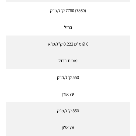
(7860) 7760 ק"ג/מ"ק
ברזל
Ø 6 מ"מ 0.222 ק"ג/מ"א
מוטות ברזל
550 ק"ג/מ"ק
עץ אורן
850 ק"ג/מ"ק
עץ אלון