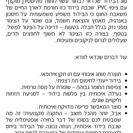
סוג הבידוד שכדאי לבחור עשוי לוחות פוליסטירן מוקצף
עם ציפוי PVC. שכבת בידוד כזו תורמת לאורך החיים של
משאבת החום כי הבידוד משפיע משמעותית על חיסכון
באנרגיה, מאמץ והוצאות חשמל, וגם שומר על הצינור
מפני נזק בגלל חבלה בטעות – דריכה על הצינור למשל.
בנוסף, בצורה כזו הצינור לא חשוף לחפצים חדים,
שעלולים לגרום לניקובים ומעיכות.
עוד דברים שכדאי לוודא:
תוצרת מותג איכותי עם תו תקן אירופאי.
בידוד ייעודי לחימום תת רצפתי.
צפיפות החומר גבוהה – שומרת על מסה טרמית.
נעילה איכותית בין פלטות בידוד – למניעת תזוזות
וליקויים שונים.
מוצר המאפשר פריסה מדויקת ואיכותית.
אבל, יותר מהכל חשוב – התקנה מקצועית! זה מה
שמבטיח לכם בסופו של דבר בחירה אופטימלית של
שכבת בידוד איכותית, הנחה נכונה של הבידוד ביחס
למערכת החימום ועמידות של המערכת לטווח ארוך.