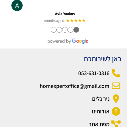
Avia Yaakov
★★★★★
6 months ago
●
●
●
●
●
כאן לשירותכם
053-631-0316
homexpertoffice@gmail.com
ניר גלים
אודותינו
מפת אתר