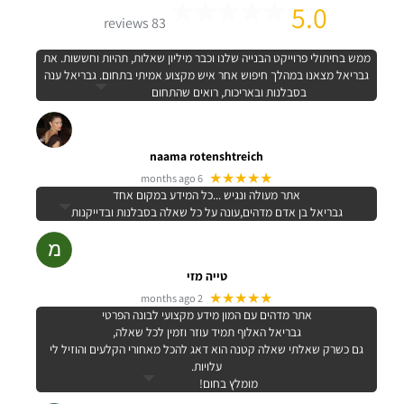
5.0
83 reviews
ממש בחיתולי פרוייקט הבנייה שלנו וכבר מיליון שאלות, תהיות וחששות. את
גבריאל מצאנו במהלך חיפוש אחר איש מקצוע אמיתי בתחום. גבריאל ענה
בסבלנות ובאריכות, רואים שהתחום
naama rotenshtreich
★★★★★
6 months ago
אתר מעולה ונגיש ...כל המידע במקום אחד
גבריאל בן אדם מדהים,עונה על כל שאלה בסבלנות ובדייקנות
טייה מזי
★★★★★
2 months ago
אתר מדהים עם המון מידע מקצועי לבונה הפרטי
גבריאל האלוף תמיד עוזר וזמין לכל שאלה,
גם כשרק שאלתי שאלה קטנה הוא דאג להכל מאחורי הקלעים והוזיל לי
עלויות.
מומלץ בחום!