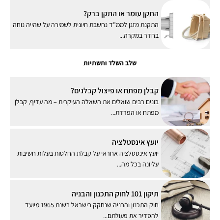
התקן עומר או התקן ברק?
התקנת מזגן לממ"ד נחשבת חיונית לשמירה על שהייה נוחה
בחדר במקרה...
שלב השלד ותשתיות
קבלן מפתח או פיצול קבלנים?
בונים רבים שואלים את השאלה העיקרית – מה עדיף, קבלן
מפתח או הפרדת...
יועץ אינסטלציה
יועץ אינסטלציה אחראי על קבלת החלטות בעלות חשיבות
עליונה בכל מה...
תיקון 101 לחוק התכנון והבניה
חוק התכנון והבניה שנחקק בישראל בשנת 1965 מיועד
להסדיר את פעולתם...