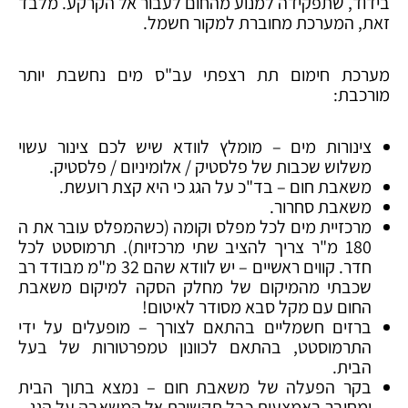
בידוד, שתפקידה למנוע מהחום לעבור אל הקרקע. מלבד
זאת, המערכת מחוברת למקור חשמל.
מערכת חימום תת רצפתי עב"ס מים נחשבת יותר
מורכבת:
צינורות מים – מומלץ לוודא שיש לכם צינור עשוי
משלוש שכבות של פלסטיק / אלומיניום / פלסטיק.
משאבת חום – בד"כ על הגג כי היא קצת רועשת.
משאבת סחרור.
מרכזיית מים לכל מפלס וקומה (כשהמפלס עובר את ה
180 מ"ר צריך להציב שתי מרכזיות). תרמוסטט לכל
חדר. קווים ראשיים – יש לוודא שהם 32 מ"מ מבודד רב
שכבתי מהמיקום של מחלק הסקה למיקום משאבת
החום עם מקל סבא מסודר לאיטום!
ברזים חשמליים בהתאם לצורך – מופעלים על ידי
התרמוסטט, בהתאם לכוונון טמפרטורות של בעל
הבית.
בקר הפעלה של משאבת חום – נמצא בתוך הבית
ומחובר באמצעות כבל תקשורת אל המשאבה על הגג.