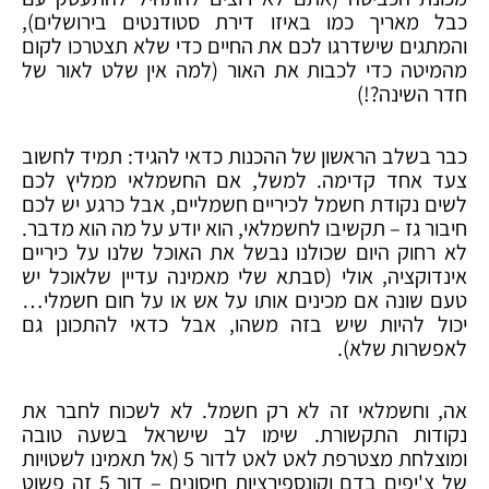
כבל מאריך כמו באיזו דירת סטודנטים בירושלים),
והמתגים שישדרגו לכם את החיים כדי שלא תצטרכו לקום
מהמיטה כדי לכבות את האור (למה אין שלט לאור של
חדר השינה?!)
כבר בשלב הראשון של ההכנות כדאי להגיד: תמיד לחשוב
צעד אחד קדימה. למשל, אם החשמלאי ממליץ לכם
לשים נקודת חשמל לכיריים חשמליים, אבל כרגע יש לכם
חיבור גז – תקשיבו לחשמלאי, הוא יודע על מה הוא מדבר.
לא רחוק היום שכולנו נבשל את האוכל שלנו על כיריים
אינדוקציה, אולי (סבתא שלי מאמינה עדיין שלאוכל יש
טעם שונה אם מכינים אותו על אש או על חום חשמלי…
יכול להיות שיש בזה משהו, אבל כדאי להתכונן גם
לאפשרות שלא).
אה, וחשמלאי זה לא רק חשמל. לא לשכוח לחבר את
נקודות התקשורת. שימו לב שישראל בשעה טובה
ומוצלחת מצטרפת לאט לאט לדור 5 (אל תאמינו לשטויות
של צ'יפים בדם וקונספירציות חיסונים – דור 5 זה פשוט