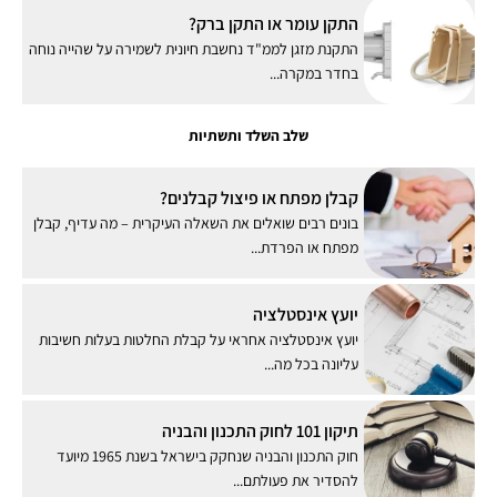
התקן עומר או התקן ברק?
התקנת מזגן לממ"ד נחשבת חיונית לשמירה על שהייה נוחה
בחדר במקרה...
שלב השלד ותשתיות
קבלן מפתח או פיצול קבלנים?
בונים רבים שואלים את השאלה העיקרית – מה עדיף, קבלן
מפתח או הפרדת...
יועץ אינסטלציה
יועץ אינסטלציה אחראי על קבלת החלטות בעלות חשיבות
עליונה בכל מה...
תיקון 101 לחוק התכנון והבניה
חוק התכנון והבניה שנחקק בישראל בשנת 1965 מיועד
להסדיר את פעולתם...