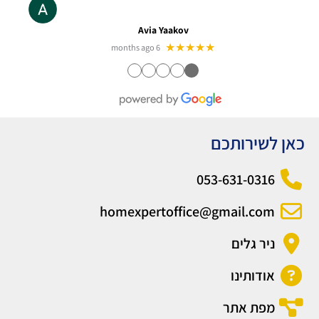
Avia Yaakov
★★★★★
6 months ago
●
●
●
●
●
כאן לשירותכם
053-631-0316
homexpertoffice@gmail.com
ניר גלים
אודותינו
מפת אתר