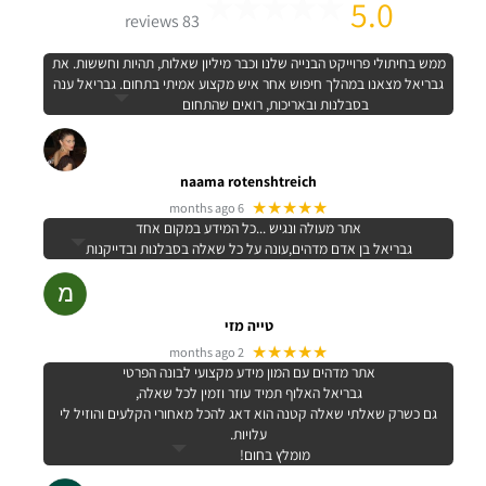
5.0
83 reviews
ממש בחיתולי פרוייקט הבנייה שלנו וכבר מיליון שאלות, תהיות וחששות. את
גבריאל מצאנו במהלך חיפוש אחר איש מקצוע אמיתי בתחום. גבריאל ענה
בסבלנות ובאריכות, רואים שהתחום
naama rotenshtreich
★★★★★
6 months ago
אתר מעולה ונגיש ...כל המידע במקום אחד
גבריאל בן אדם מדהים,עונה על כל שאלה בסבלנות ובדייקנות
טייה מזי
★★★★★
2 months ago
אתר מדהים עם המון מידע מקצועי לבונה הפרטי
גבריאל האלוף תמיד עוזר וזמין לכל שאלה,
גם כשרק שאלתי שאלה קטנה הוא דאג להכל מאחורי הקלעים והוזיל לי
עלויות.
מומלץ בחום!