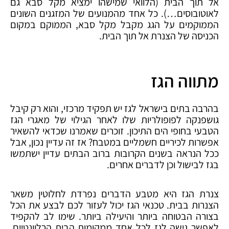
אל תוך הבית (הלוואי שמישהו ימציא מקל סבא גם
לאוטובוסים…). כל אחד מהמנועים של המזגנים השונים
הממוקמים על הגג מקבל מקל סבא, הממוקם במקום
הכניסה של הצנרת אל תוך הבית.
מתווה הגז
בהרבה בתים בישראל לגז יש תפקיד מרכזי, והוא רק קיבל
גושפנקה לפופולריות שלו לאחר הגילוי של מאגרי הגז
הטבעי בחופי הים התיכון. זוכרים שאמרנו שכדאי להשאיר
אפשרות לכיריים חשמליים במטבח? אז זה עדיין נכון, אבל
ככל הנראה בשנים הקרובות ברוב הבתים עדיין ישתמשו
בגז לבישול וכן לדברים אחרים.
צנרת הגז היא מטבע הדברים נפרדת לחלוטין משאר
הצנרות בבית. טכנאי הגז יכול לעזור לכם לבצע את הכל
בצורה הבטוחה ביותר והיעילה ביותר. שימו לב להקפיד
לאפשר גישה לגז לכל אחד ממקומות הבית הרלוונטיים.