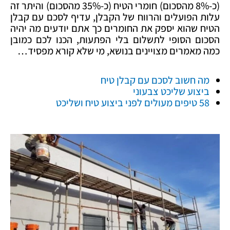
(כ-8% מהסכום) חומרי הטיח (כ-35% מהסכום) והיתר זה
עלות הפועלים והרווח של הקבלן, עדיף לסכם עם קבלן
הטיח שהוא יספק את החומרים כך אתם יודעים מה יהיה
הסכום הסופי לתשלום בלי הפתעות, הכנו לכם כמובן
כמה מאמרים מצויינים בנושא, מי שלא קורא מפסיד…
מה חשוב לסכם עם קבלן טיח
ביצוע שליכט צבעוני
58 טיפים מעולים לפני ביצוע טיח ושליכט